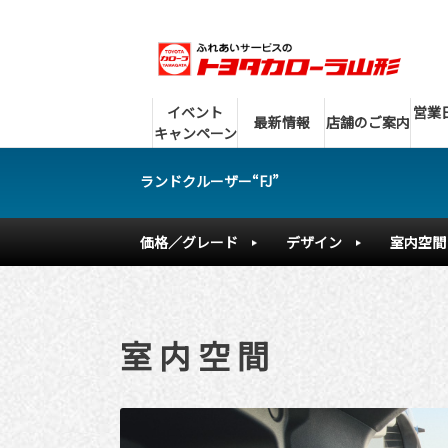
イベント
営業
最新情報
店舗のご案内
キャンペーン
ランドクルーザー“FJ”
価格／グレード
デザイン
室内空間
室 内 空 間