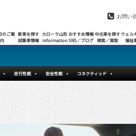
お問い
日のご案
新車を探す
カローラ山形
おすすめ情報
中古車を探す
ウェル
内
試乗車情報
information
SNS／ブログ
検索／買取
福祉
走行性能
安全性能
コネクティッド