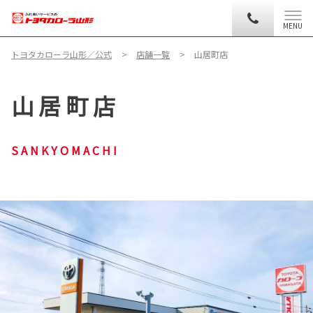
MENU
トヨタカローラ山形／公式
店舗一覧
山居町店
山 居 町 店
S A N K Y O M A C H I