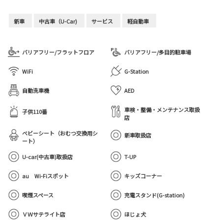
新車
中古車（U-Car)
サービス
軽自動車
バリアフリー/フラットフロア
バリアフリー/多目的駐車場
WiFi
G-Station
自動洗車機
AED
車検・整備・メンテナンス取扱
子供110番
店
ベビーシート（おむつ交換用シ
新車取扱店
ート）
U-car(中古車)取扱店
T-UP
au Wi-Fiスポット
キッズコーナー
喫煙スペース
充電スタンド(G-station)
ＶＷサテライト店
ほじょ犬