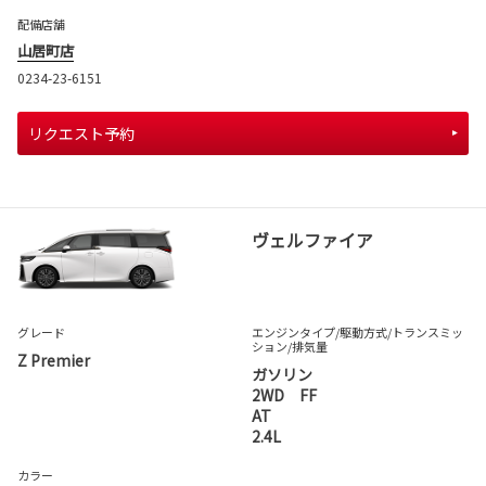
配備店舗
山居町店
0234-23-6151
リクエスト予約
ヴェルファイア
グレード
エンジンタイプ
/駆動方式/
トランスミッ
ション
/排気量
Z Premier
ガソリン
2WD FF
AT
2.4L
カラー