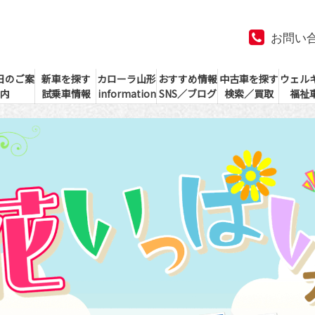
お問い
日のご案
新車を探す
カローラ山形
おすすめ情報
中古車を探す
ウェル
内
試乗車情報
information
SNS／ブログ
検索／買取
福祉