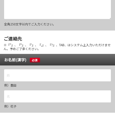
全角250文字以内でご入力ください。
ご連絡先
※『”』、『"』、『'』、『,』、『?』、TAB、はシステム上入力いただけませ
ん。予めご了承ください。
お名前(漢字)
必須
例）豊田
例）花子