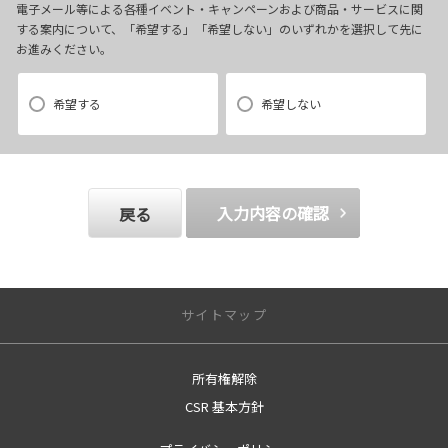
(4)当社で取り扱っている商品・サービスなどに関する営業上のご案内
電子メール等による各種イベント・キャンペーンおよび商品・サービスに関
する案内について、「希望する」「希望しない」のいずれかを選択して先に
(5)商品の企画・開発あるいはお客様満足向上策などの検討のためのお客
お進みください。
様アンケート調査の実施
【3．推奨環境について】
希望する
希望しない
1.当社の推奨するインターネット環境にてお申込みをお願いします。推奨
以外の環境によって発生した情報の不備や
それに伴う連絡の不徹底については責任を負いかねますので、あらかじ
入力内容の確認
戻る
めご了承ください。
なお、不具合の生じたデータについてはお客様にお断り無く削除させて
いただく場合がございます。
サイトマップ
※推奨環境についてはTOYOTAメーカーサイト「ご利用にあたって」を
参照ください。
所有権解除
サイトトップ
【4．規約について】
CSR 基本方針
営業日のご案内
1.本規約は事前の告知なく変更することがあります。変更した内容は本ペ