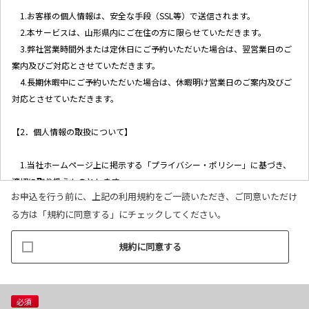
1.お客様の個人情報は、安全な手段（SSL等）で送信されます。
2.本サービスは、山形県内にご在住の方に限らせていただきます。
3.弊社営業時間外または定休日にご予約いただいた場合は、翌営業日のご
案内及びご対応とさせていただきます。
4.長期休暇中にご予約いただいた場合は、休暇明け営業日のご案内及びご
対応とさせていただきます。
【2．個人情報の取扱について】
1.当社ホームページ上に掲示する「プライバシー・ポリシー」に基づき、
適切に取り扱うものとします。
お申込を行う前に、上記の利用規約をご一読いただき、ご同意いただけ
2.当社が取得したお客様の個人情報は、以下の目的で利用させていただき
る方は「規約に同意する」にチェックしてください。
ます。
(1)お客様リクエストに対応するにあたって問題が発生した場合の確認・
規約に同意する
連絡
(2)お客様から照会があった場合のリクエスト情報の確認
(3)お客様に不利益を与えないために行う、お客様に対する迅速なご連絡
（電子メール、電話、郵送によるご連絡）
必須