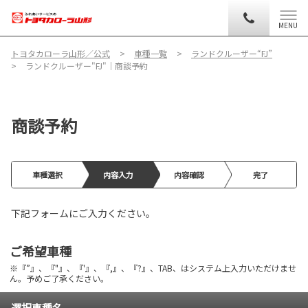
MENU
トヨタカローラ山形／公式
車種一覧
ランドクルーザー“FJ”
ランドクルーザー"FJ"│商談予約
商談予約
車種選択
内容入力
内容確認
完了
下記フォームにご入力ください。
ご希望車種
※『”』、『"』、『'』、『,』、『?』、TAB、はシステム上入力いただけませ
ん。予めご了承ください。
選択車種名