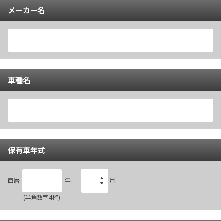
メーカー名
車種名
保有車年式
西暦
年
月
(半角数字4桁)