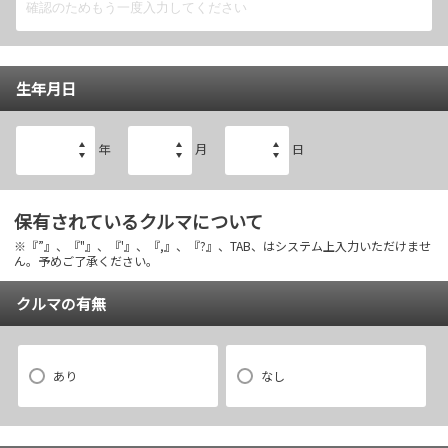
生年月日
年
月
日
保有されているクルマについて
※『”』、『"』、『'』、『,』、『?』、TAB、はシステム上入力いただけませ
ん。予めご了承ください。
クルマの有無
あり
なし