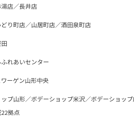
赤湯店／長井店
みどり町店／山居町店／酒田泉町店
桜田
ルふれあいセンター
スワーゲン山形中央
ョップ山形／ボデーショップ米沢／ボデーショップ
22拠点