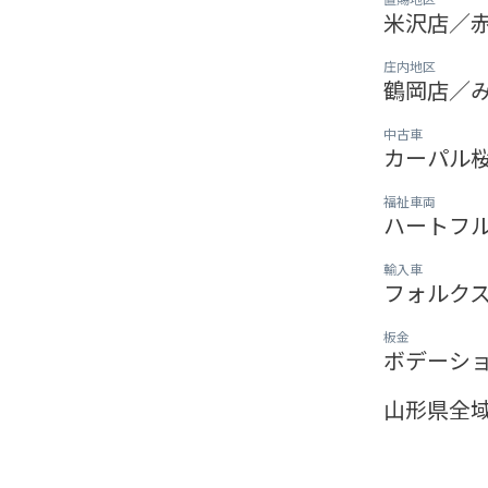
米沢店／
庄内地区
鶴岡店／
中古車
カーパル
福祉車両
ハートフ
輸入車
フォルク
板金
ボデーシ
山形県全域