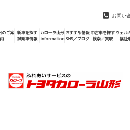
お問い
日のご案
新車を探す
カローラ山形
おすすめ情報
中古車を探す
ウェル
内
試乗車情報
information
SNS／ブログ
検索／買取
福祉