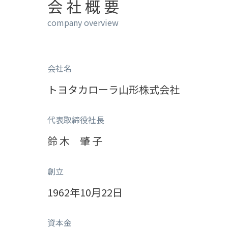
会 社 概 要
company overview
会社名
トヨタカローラ山形株式会社
代表取締役社長
鈴 木　肇 子
創立
1962年10月22日
資本金