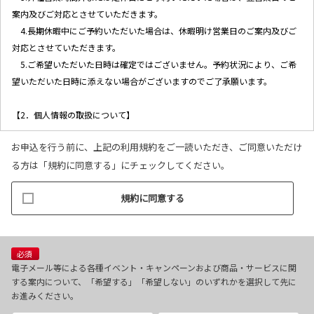
案内及びご対応とさせていただきます。
4.長期休暇中にご予約いただいた場合は、休暇明け営業日のご案内及びご
対応とさせていただきます。
5.ご希望いただいた日時は確定ではございません。予約状況により、ご希
望いただいた日時に添えない場合がございますのでご了承願います。
【2．個人情報の取扱について】
お申込を行う前に、上記の利用規約をご一読いただき、ご同意いただけ
1.当社ホームページ上に掲示する「プライバシー・ポリシー」に基づき、
る方は「規約に同意する」にチェックしてください。
適切に取り扱うものとします。
2.当社が取得したお客様の個人情報は、以下の目的で利用させていただき
規約に同意する
ます。
(1)お客様リクエストに対応するにあたって問題が発生した場合の確認・
連絡
(2)お客様から照会があった場合のリクエスト情報の確認
必須
(3)お客様に不利益を与えないために行う、お客様に対する迅速なご連絡
電子メール等による各種イベント・キャンペーンおよび商品・サービスに関
する案内について、「希望する」「希望しない」のいずれかを選択して先に
（電子メール、電話、郵送によるご連絡）
お進みください。
(4)当社で取り扱っている商品・サービスなどに関する営業上のご案内