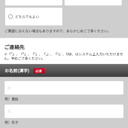
どちらでもよい
ご要望に沿えない場合もありますので、あらかじめご了承ください。
ご連絡先
※『”』、『"』、『'』、『,』、『?』、TAB、はシステム上入力いただけませ
ん。予めご了承ください。
お名前(漢字)
必須
例）豊田
例）花子