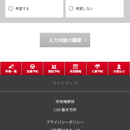
(5)商品の企画・開発あるいはお客様満足向上策などの検討のためのお客
様アンケート調査の実施
希望する
希望しない
【3．推奨環境について】
1.当社の推奨するインターネット環境にてお申込みをお願いします。推奨
入力内容の確認
以外の環境によって発生した情報の不備や
それに伴う連絡の不徹底については責任を負いかねますので、あらかじ
めご了承ください。
なお、不具合の生じたデータについてはお客様にお断り無く削除させて
いただく場合がございます。
車種一覧
試乗予約
商談予約
採用情報
入庫予約
お問合せ
サイトマップ
※推奨環境についてはTOYOTAメーカーサイト「ご利用にあたって」を
参照ください。
所有権解除
サイトトップ
【4．規約について】
CSR 基本方針
営業日のご案内
1.本規約は事前の告知なく変更することがあります。変更した内容は本ペ
プライバシーポリシー
ージにてご確認いただくものとします。
店舗のご案内