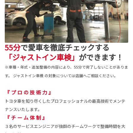
55分
で愛車を徹底チェックする
「ジャストイン車検」
ができます！
※車種・年式・追加整備の内容により、55分で完了しないことがありま
す。 ジャストイン車検 の対象については店舗へご相談ください。
『 プ ロ の 技 術 力 』
トヨタ車を知り尽くしたプロフェッショナルの最高技術でメンテ
ナンスいたします。
『 チ ー ム 体 制 』
３名のサービスエンジニアが抜群のチームワークで整備時間を大