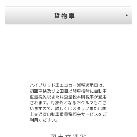
貨 物 車
ハイブリッド車エコカー減税適用車は、
初回車検及び２回目以降車検時に自動車
重量税免税または重量税本則税率が適用
されます。対象外となるおクルマもござ
いますので、詳しくはスタッフまたは国
土交通省自動車重量税照会サービスをご
利用ください。
国 土 交 通 省