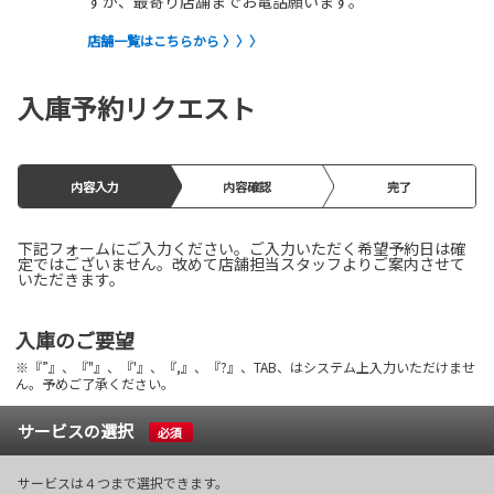
すが、最寄り店舗までお電話願います。
店舗一覧はこちらから 〉〉〉
入庫予約リクエスト
内容入力
内容確認
完了
下記フォームにご入力ください。ご入力いただく希望予約日は確
定ではございません。改めて店舗担当スタッフよりご案内させて
いただきます。
入庫のご要望
※『”』、『"』、『'』、『,』、『?』、TAB、はシステム上入力いただけませ
ん。予めご了承ください。
サービスの選択
必須
サービスは４つまで選択できます。