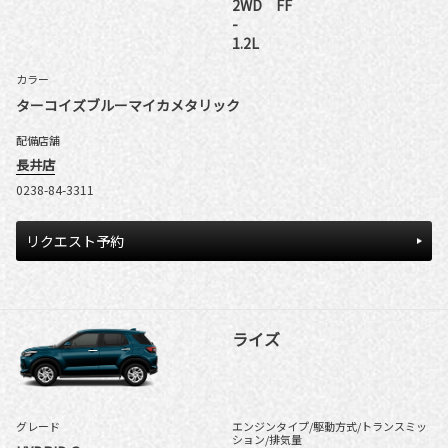
2WD FF
-
1.2L
カラー
ターコイズブルーマイカメタリック
配備店舗
長井店
0238-84-3311
リクエスト予約
ライズ
グレード
エンジンタイプ
/駆動方式/
トランスミッ
ション
/排気量