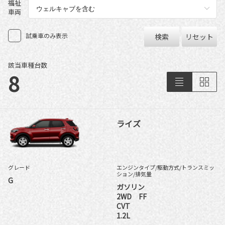
福祉
車両
試乗車のみ表示
検索
リセット
該当車種台数
8
ライズ
グレード
エンジンタイプ
/駆動方式/
トランスミッ
ション
/排気量
G
ガソリン
2WD FF
CVT
1.2L