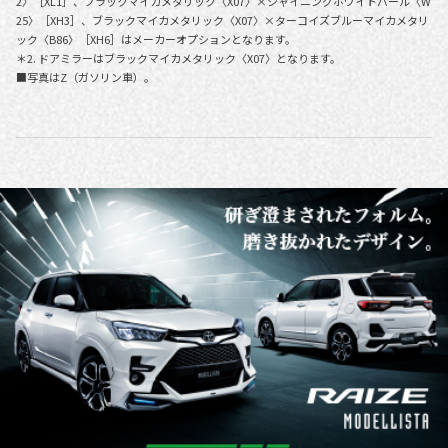
2〉［XL1］、ブラックマイカメタリック〈X07〉×シャイニングホワイトパール〈W
25〉［XH3］、ブラックマイカメタリック〈X07〉×ターコイズブルーマイカメタリ
ック〈B86〉［XH6］はメーカーオプションとなります。
＊2. ドアミラーはブラックマイカメタリック〈X07〉となります。
■写真はZ（ガソリン車）。