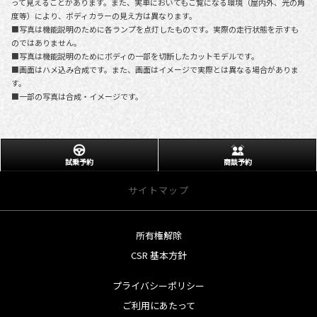
って見えることがあります。また、実車においてもご覧になる環境（屋内外、光の角
度等）により、ボディカラーの見え方は異なります。
■写真は機能説明のために各ランプを点灯したものです。実際の走行状態を示すも
のではありません。
■写真は機能説明のためにボディの一部を切断したカットモデルです。
■画面はハメ込み合成です。また、画面はイメージで実際とは異なる場合がありま
す。
■一部の写真は合成・イメージです。
試乗予約
商談予約
サイトマップ
所有権解除
サイトトップ
CSR 基本方針
営業日のご案内
プライバシーポリシー
店舗のご案内
ご利用にあたって