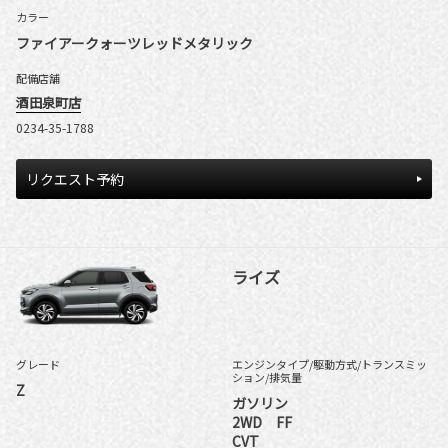
カラー
ファイアークォーツレッドメタリック
配備店舗
酒田泉町店
0234-35-1788
リクエスト予約
ライズ
グレード
エンジンタイプ
/駆動方式/
トランスミッ
ション
/排気量
Z
ガソリン
2WD FF
CVT