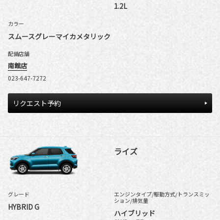
1.2L
カラー
スムースグレーマイカメタリック
配備店舗
南館店
023-647-7272
リクエスト予約
ライズ
グレード
エンジンタイプ
/駆動方式/
トランスミッ
ション
/排気量
HYBRID G
ハイブリッド