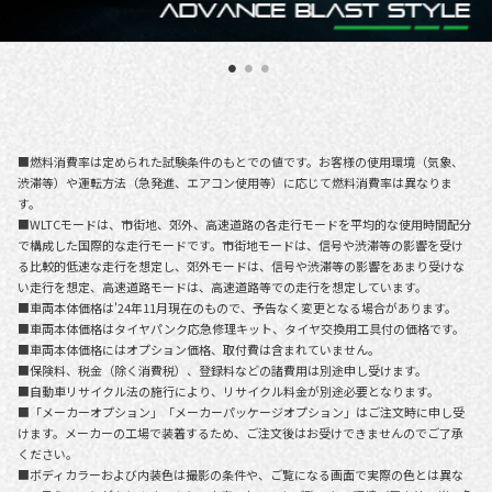
■燃料消費率は定められた試験条件のもとでの値です。お客様の使用環境（気象、
渋滞等）や運転方法（急発進、エアコン使用等）に応じて燃料消費率は異なりま
す。
■WLTCモードは、市街地、郊外、高速道路の各走行モードを平均的な使用時間配分
で構成した国際的な走行モードです。市街地モードは、信号や渋滞等の影響を受け
る比較的低速な走行を想定し、郊外モードは、信号や渋滞等の影響をあまり受けな
い走行を想定、高速道路モードは、高速道路等での走行を想定しています。
■車両本体価格は'24年11月現在のもので、予告なく変更となる場合があります。
■車両本体価格はタイヤパンク応急修理キット、タイヤ交換用工具付の価格です。
■車両本体価格にはオプション価格、取付費は含まれていません。
■保険料、税金（除く消費税）、登録料などの諸費用は別途申し受けます。
■自動車リサイクル法の施行により、リサイクル料金が別途必要となります。
■「メーカーオプション」「メーカーパッケージオプション」はご注文時に申し受
けます。メーカーの工場で装着するため、ご注文後はお受けできませんのでご了承
ください。
■ボディカラーおよび内装色は撮影の条件や、ご覧になる画面で実際の色とは異な