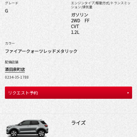
グレード
エンジンタイプ
/駆動方式/
トランスミッ
ション
/排気量
G
ガソリン
2WD FF
CVT
1.2L
カラー
ファイアークォーツレッドメタリック
配備店舗
酒田泉町店
0234-35-1788
リクエスト予約
ライズ