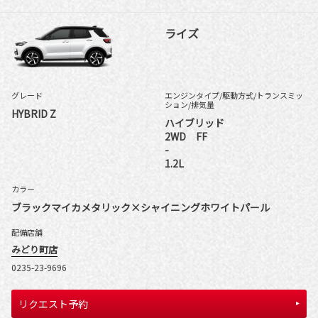
ライズ
グレード
エンジンタイプ
/駆動方式/
トランスミッ
ション
/排気量
HYBRID Z
ハイブリッド
2WD FF
-
1.2L
カラー
ブラックマイカメタリック×シャイニングホワイトパール
配備店舗
みどり町店
0235-23-9696
リクエスト予約