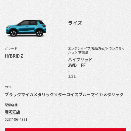
ライズ
グレード
エンジンタイプ
/駆動方式/
トランスミッ
ション
/排気量
HYBRID Z
ハイブリッド
2WD FF
-
1.2L
カラー
ブラックマイカメタリック×ターコイズブルーマイカメタリック
配備店舗
寒河江店
0237-86-4391