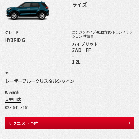
ライズ
グレード
エンジンタイプ
/駆動方式/
トランスミッ
ション
/排気量
HYBRID G
ハイブリッド
2WD FF
-
1.2L
カラー
レーザーブルークリスタルシャイン
配備店舗
大野目店
023-641-3161
リクエスト予約