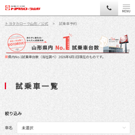
MENU
トヨタカローラ山形／公式
試乗車予約
■
県内No.1試乗車台数（当社調べ）2026年6月1日現在のものです。
試 乗 車 一 覧
絞り込み
車名