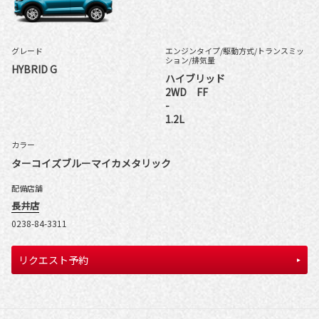
グレード
エンジンタイプ
/駆動方式/
トランスミッ
ション
/排気量
HYBRID G
ハイブリッド
2WD FF
-
1.2L
カラー
ターコイズブルーマイカメタリック
配備店舗
長井店
0238-84-3311
リクエスト予約