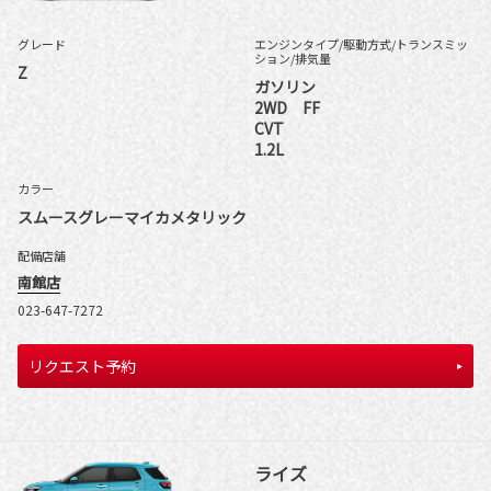
グレード
エンジンタイプ
/駆動方式/
トランスミッ
ション
/排気量
Z
ガソリン
2WD FF
CVT
1.2L
カラー
スムースグレーマイカメタリック
配備店舗
南館店
023-647-7272
リクエスト予約
ライズ