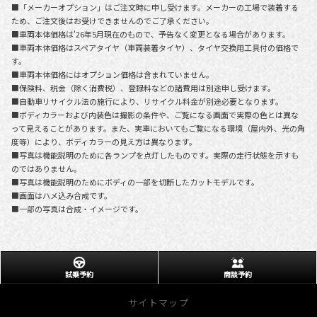
■「メーカーオプション」はご注文時に申し受けます。メーカーの工場で装着する
ため、ご注文後はお受けできませんのでご了承ください。
■車両本体価格は'26年5月現在のもので、予告なく変更となる場合があります。
■車両本体価格はスペアタイヤ（車両装着タイヤ）、タイヤ交換用工具付の価格で
す。
■車両本体価格にはオプション価格は含まれていません。
■保険料、税金（除く消費税）、登録料などの諸費用は別途申し受けます。
■自動車リサイクル法の施行により、リサイクル料金が別途必要となります。
■ボディカラーおよび内装色は撮影の条件や、ご覧になる画面で実際の色とは異な
って見えることがあります。また、実車においてもご覧になる環境（屋内外、光の角
度等）により、ボディカラーの見え方は異なります。
■写真は機能説明のために各ランプを点灯したものです。実際の走行状態を示すも
のではありません。
■写真は機能説明のためにボディの一部を切断したカットモデルです。
■画面はハメ込み合成です。
■一部の写真は合成・イメージです。
試乗予約
商談予約
サイトマップ