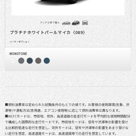
アングル切り替え
プラチナホワイトパールマイカ〈089〉
メーカーオプション
MONOTONE
■燃料消費率は定められた試験条件のもとでの値です。お客様の使用環境(気象、渋
滞等)や運転方法(急発進、エアコン使用等)に応じて燃料消費率は異なります。
■WLTCモードは、市街地、郊外、高速道路の各走行モードを平均的な使用時間配分
で構成した国際的な走行モードです。市街地モードは、信号や渋滞等の影響を受け
る比較的低速な走行を想定し、郊外モードは、信号や渋滞等の影響をあまり受けな
い走行を想定、高速道路モードは、高速道路等での走行を想定しています。