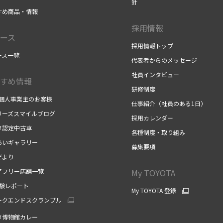
針
すめ商品・情報
採用情報
ース
採用情報トップ
ース一覧
代表者からのメッセージ
社員インタビュー
すめ情報
研修制度
/個人事業主のお客様
仕事紹介（社員のある1日）
リーズスマイルブログ
採用カレンダー
タ認定中古車
各種制度・取り組み
あいギャラリー
募集要項
だより
アフリー店舗一覧
My TOYOTA
体験レポート
My TOYOTA 登録
ークエンドスクランブル
タ博物館カレー