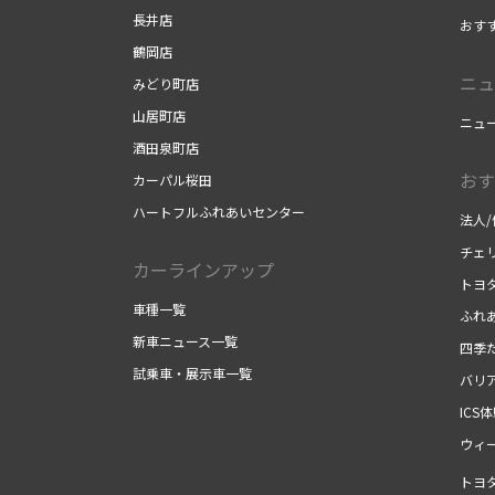
長井店
おす
鶴岡店
ニュ
みどり町店
山居町店
ニュ
酒田泉町店
おす
カーパル桜田
ハートフルふれあいセンター
法人
チェ
カーラインアップ
トヨ
車種一覧
ふれ
新車ニュース一覧
四季
試乗車・展示車一覧
バリ
ICS
ウィ
トヨ