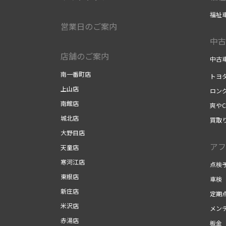
福祉
営業日のご案内
中古
店舗のご案内
中古
南一番町店
トヨ
上山店
ロン
南館店
爽やC
城北店
買取
大野目店
アフ
天童店
寒河江店
点検
東根店
車検
新庄店
定期
米沢店
メン
赤湯店
板金