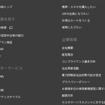
車両トップ
携帯・スマホを購入したい
JAFの会員になりたい
車を探す
お得なカードをつくる
保険に入りたい
車検索
タ認定中古車の魅力
企業情報
グラン保証
会社概要
AR
経営理念
り
コンプライアンス基本方針
ターサービス
社会貢献活動
暴力団等反社会的勢力反対宣言
予約
プライバシーポリシー
お客様本位の保険業務運営に関す
点検
勧誘方針
テナンスサイクル
カスタマーハラスメントに対する