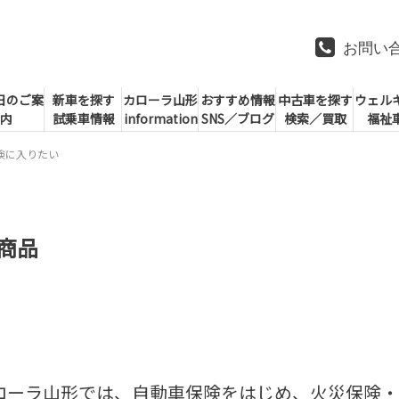
お問い
日のご案
新車を探す
カローラ山形
おすすめ情報
中古車を探す
ウェル
内
試乗車情報
information
SNS／ブログ
検索／買取
福祉
険に入りたい
商品
ローラ山形では、自動車保険をはじめ、火災保険・