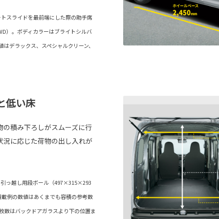
シートスライドを最前端にした際の助手席
WD）。ボディカラーはブライトシルバ
数値はデラックス、スペシャルクリーン、
と低い床
物の積み下ろしがスムーズに行
状況に応じた荷物の出し入れが
っ越し用段ボール（497×315×293
■積載例の数値はあくまでも容積の参考数
の枚数はバックドアガラスより下の位置ま