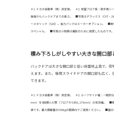
＊1. トヨタ自動車（株）測定値。 ＊2. 荷室フロア長：助手席
後端からバックドアまでの長さ。 ■写真はデラックス（CVT・2
ーメタリック〈S28〉。省力パックはメーカーオプション。 ■
スペシャル。 ■写真の小物類は撮影のために用意したものです。
積み下ろしがしやすい大きな開口部
バックドアは大きな開口部と低い床面地上高で、荷
えます。また、後席スライドドアの開口部も広く、
できます。
＊1. トヨタ自動車（株）測定値。 ＊2. ルーフサイド幅：一般的な引
mm）を4段積んだ際（フロアから約1,175mm）の有効幅。 
値です。最大積載量の350kgの範囲内でご使用ください。 ■畳