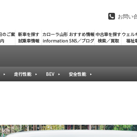
お問い
日のご案
新車を探す
カローラ山形
おすすめ情報
中古車を探す
ウェル
内
試乗車情報
information
SNS／ブログ
検索／買取
福祉
走行性能
BEV
安全性能