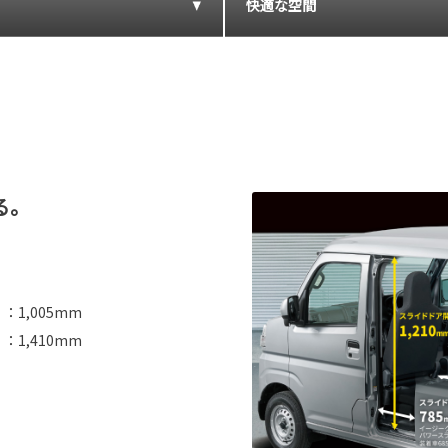
快適な空間
る。
。
1,005mm
1,410mm