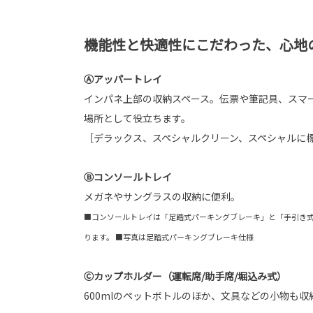
機能性と快適性にこだわった、心地
Ⓐアッパートレイ
インパネ上部の収納スペース。伝票や筆記具、スマ
場所として役立ちます。
［デラックス、スペシャルクリーン、スペシャルに
Ⓑコンソールトレイ
メガネやサングラスの収納に便利。
■コンソールトレイは「足踏式パーキングブレーキ」と「手引き
ります。 ■写真は足踏式パーキングブレーキ仕様
Ⓒカップホルダー（運転席/助手席/堀込み式）
600mlのペットボトルのほか、文具などの小物も