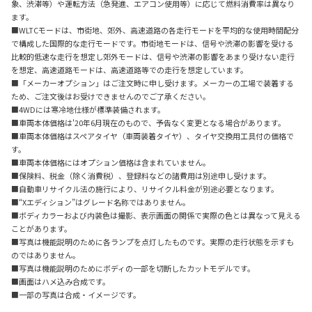
象、渋滞等）や運転方法（急発進、エアコン使用等）に応じて燃料消費率は異なり
ます。
■WLTCモードは、市街地、郊外、高速道路の各走行モードを平均的な使用時間配分
で構成した国際的な走行モードです。市街地モードは、信号や渋滞の影響を受ける
比較的低速な走行を想定し郊外モードは、信号や渋滞の影響をあまり受けない走行
を想定、高速道路モードは、高速道路等での走行を想定しています。
■「メーカーオプション」はご注文時に申し受けます。メーカーの工場で装着する
ため、ご注文後はお受けできませんのでご了承ください。
■4WDには寒冷地仕様が標準装備されます。
■車両本体価格は'20年6月現在のもので、予告なく変更となる場合があります。
■車両本体価格はスペアタイヤ（車両装着タイヤ）、タイヤ交換用工具付の価格で
す。
■車両本体価格にはオプション価格は含まれていません。
■保険料、税金（除く消費税）、登録料などの諸費用は別途申し受けます。
■自動車リサイクル法の施行により、リサイクル料金が別途必要となります。
■“Xエディション”はグレード名称ではありません。
■ボディカラーおよび内装色は撮影、表示画面の関係で実際の色とは異なって見える
ことがあります。
■写真は機能説明のために各ランプを点灯したものです。実際の走行状態を示すも
のではありません。
■写真は機能説明のためにボディの一部を切断したカットモデルです。
■画面はハメ込み合成です。
■一部の写真は合成・イメージです。