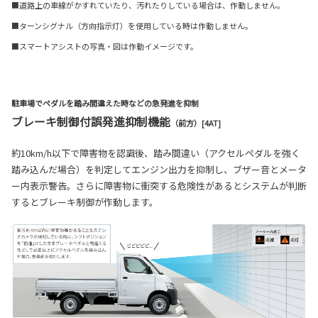
■道路上の車線がかすれていたり、汚れたりしている場合は、作動しません。
■ターンシグナル（方向指示灯）を使用している時は作動しません。
■スマートアシストの写真・図は作動イメージです。
駐車場でペダルを踏み間違えた時などの急発進を抑制
ブレーキ制御付誤発進抑制機能
（前方）[4AT]
約10km/h以下で障害物を認識後、踏み間違い（アクセルペダルを強く
踏み込んだ場合）を判定してエンジン出力を抑制し、ブザー音とメータ
ー内表示警告。さらに障害物に衝突する危険性があるとシステムが判断
するとブレーキ制御が作動します。