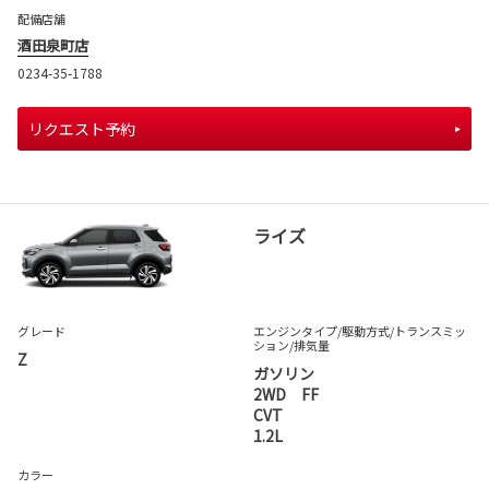
配備店舗
酒田泉町店
0234-35-1788
リクエスト予約
ライズ
グレード
エンジンタイプ
/駆動方式/
トランスミッ
ション
/排気量
Z
ガソリン
2WD FF
CVT
1.2L
カラー