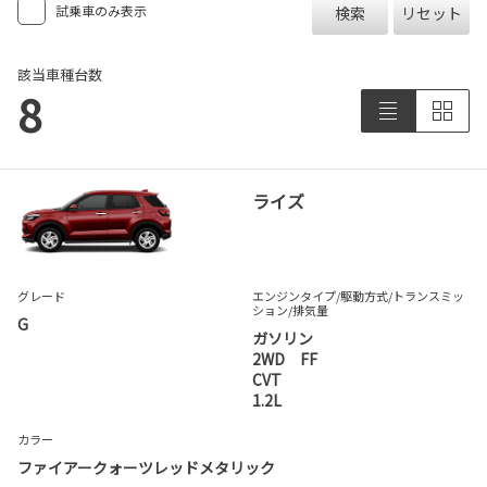
試乗車のみ表示
検索
リセット
該当車種台数
8
ライズ
グレード
エンジンタイプ
/駆動方式/
トランスミッ
ション
/排気量
G
ガソリン
2WD FF
CVT
1.2L
カラー
ファイアークォーツレッドメタリック