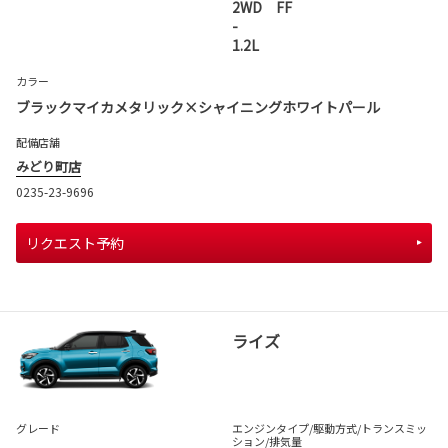
2WD FF
-
1.2L
カラー
ブラックマイカメタリック×シャイニングホワイトパール
配備店舗
みどり町店
0235-23-9696
リクエスト予約
ライズ
グレード
エンジンタイプ
/駆動方式/
トランスミッ
ション
/排気量