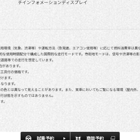
チインフォメーションディスプレイ
使用環境（気象、渋滞等）や運転方法（急発進、エアコン使用等）に応じて燃料消費率は異
均的な使用時間配分で構成した国際的な走行モードです。市街地モードは、信号や渋滞等の
速道路等での走行を想定しています。
場合があります。
用工具付の価格です。
受けます。
となります。
際の色とは異なって見えることがあります。また、実車においてもご覧になる環境（屋内外
走行状態を示すものではありません。
です。
試乗予約
商談予約