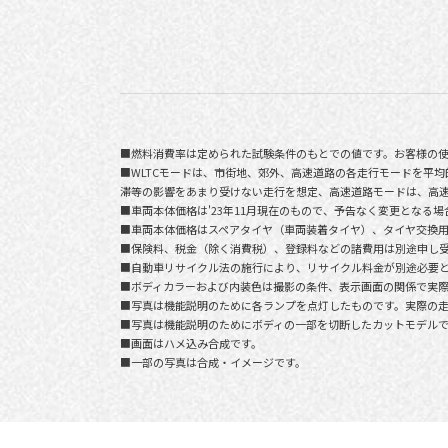
■燃料消費率は定められた試験条件のもとでの値です。お客様の
■WLTCモードは、市街地、郊外、高速道路の各走行モードを平
滞等の影響をあまり受けない走行を想定、高速道路モードは、高
■車両本体価格は'23年11月現在のもので、予告なく変更となる
■車両本体価格はスペアタイヤ（車両装着タイヤ）、タイヤ交換
■保険料、税金（除く消費税）、登録料などの諸費用は別途申し
■自動車リサイクル法の施行により、リサイクル料金が別途必要
■ボディカラーおよび内装色は撮影の条件、表示画面の関係で実
■写真は機能説明のために各ランプを点灯したものです。実際の
■写真は機能説明のためにボディの一部を切断したカットモデル
■画面はハメ込み合成です。
■一部の写真は合成・イメージです。