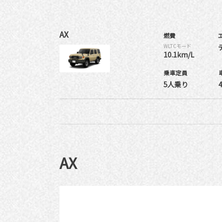
AX
燃費
WLTCモード
10.1km/L
乗車定員
5人乗り
AX