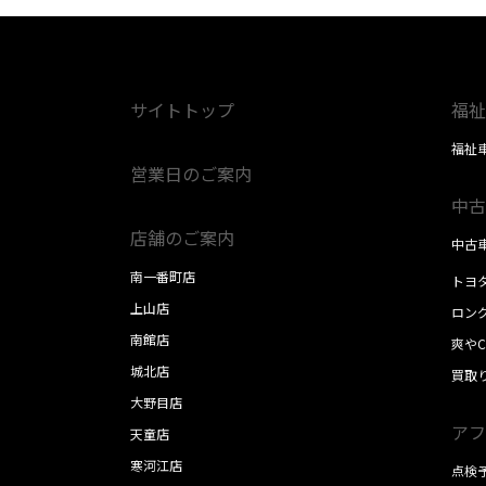
サイトトップ
福祉
福祉
営業日のご案内
中古
店舗のご案内
中古
南一番町店
トヨ
上山店
ロン
南館店
爽やC
城北店
買取
大野目店
アフ
天童店
寒河江店
点検