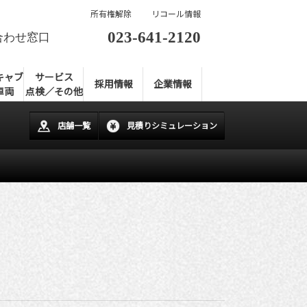
所有権解除
リコール情報
023-641-2120
合わせ窓口
キャブ
サービス
採用情報
企業情報
車両
点検／その他
店舗一覧
見積りシミュレーション