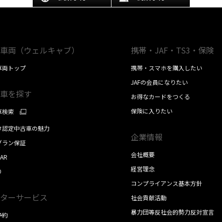
車両（ウェルキャブ）
携帯・JAF・TS3・保険
車両トップ
携帯・スマホを購入したい
JAFの会員になりたい
車を探す
お得なカードをつくる
保険に入りたい
車検索
タ認定中古車の魅力
企業情報
グラン保証
会社概要
AR
経営理念
り
コンプライアンス基本方針
ターサービス
社会貢献活動
暴力団等反社会的勢力反対宣言
予約