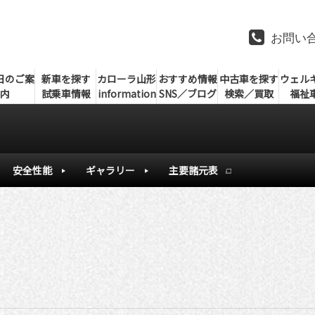
お問い
日のご案
新車を探す
カローラ山形
おすすめ情報
中古車を探す
ウェル
内
試乗車情報
information
SNS／ブログ
検索／買取
福祉
安全性能
ギャラリー
主要諸元表