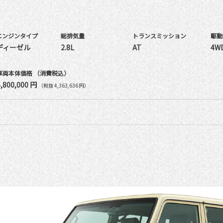
エンジンタイプ
総排気量
トランス
ミッション
駆動
ディーゼル
2.8L
AT
4W
車両本体価格
（消費税込）
4,800,000 円
（税抜 4,363,636 円）