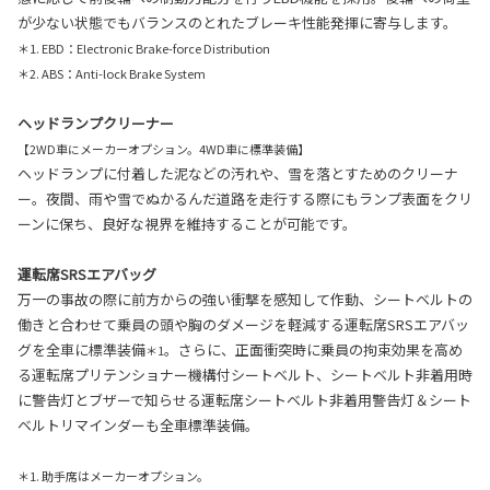
が少ない状態でもバランスのとれたブレーキ性能発揮に寄与します。
＊1. EBD：Electronic Brake-force Distribution
＊2. ABS：Anti-lock Brake System
ヘッドランプクリーナー
【2WD車にメーカーオプション。4WD車に標準装備】
ヘッドランプに付着した泥などの汚れや、雪を落とすためのクリーナ
ー。夜間、雨や雪でぬかるんだ道路を走行する際にもランプ表面をクリ
ーンに保ち、良好な視界を維持することが可能です。
運転席SRSエアバッグ
万一の事故の際に前方からの強い衝撃を感知して作動、シートベルトの
働きと合わせて乗員の頭や胸のダメージを軽減する運転席SRSエアバッ
グを全車に標準装備
。さらに、正面衝突時に乗員の拘束効果を高め
＊1
る運転席プリテンショナー機構付シートベルト、シートベルト非着用時
に警告灯とブザーで知らせる運転席シートベルト非着用警告灯＆シート
ベルトリマインダーも全車標準装備。
＊1. 助手席はメーカーオプション。