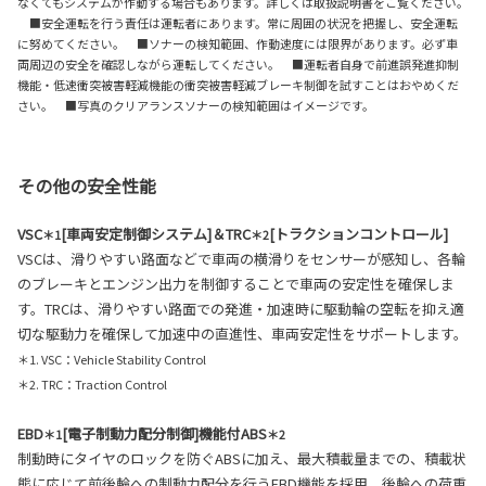
なくてもシステムが作動する場合もあります。詳しくは取扱説明書をご覧ください。
■安全運転を行う責任は運転者にあります。常に周囲の状況を把握し、安全運転
に努めてください。 ■ソナーの検知範囲、作動速度には限界があります。必ず車
両周辺の安全を確認しながら運転してください。 ■運転者自身で前進誤発進抑制
機能・低速衝突被害軽減機能の衝突被害軽減ブレーキ制御を試すことはおやめくだ
さい。 ■写真のクリアランスソナーの検知範囲はイメージです。
その他の安全性能
VSC
[車両安定制御システム]＆TRC
[トラクションコントロール]
＊1
＊2
VSCは、滑りやすい路面などで車両の横滑りをセンサーが感知し、各輪
のブレーキとエンジン出力を制御することで車両の安定性を確保しま
す。TRCは、滑りやすい路面での発進・加速時に駆動輪の空転を抑え適
切な駆動力を確保して加速中の直進性、車両安定性をサポートします。
＊1. VSC：Vehicle Stability Control
＊2. TRC：Traction Control
EBD
[電子制動力配分制御]機能付ABS
＊1
＊2
制動時にタイヤのロックを防ぐABSに加え、最大積載量までの、積載状
態に応じて前後輪への制動力配分を行うEBD機能を採用。後輪への荷重