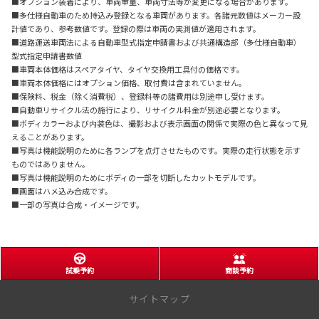
■オプション装着により、車両重量、車両寸法等が変更になる場合があります。
■多仕様自動車のため持込み登録となる車両があります。各諸元数値はメーカー設
計値であり、参考数値です。登録の際は車両の実測値が適用されます。
■道路運送車両法による自動車型式指定申請書および共通構造部（多仕様自動車）
型式指定申請書数値
■車両本体価格はスペアタイヤ、タイヤ交換用工具付の価格です。
■車両本体価格にはオプション価格、取付費は含まれていません。
■保険料、税金（除く消費税）、登録料等の諸費用は別途申し受けます。
■自動車リサイクル法の施行により、リサイクル料金が別途必要となります。
■ボディカラーおよび内装色は、撮影および表示画面の関係で実際の色と異なって見
えることがあります。
■写真は機能説明のために各ランプを点灯させたものです。実際の走行状態を示す
ものではありません。
■写真は機能説明のためにボディの一部を切断したカットモデルです。
■画面はハメ込み合成です。
■一部の写真は合成・イメージです。
試乗予約
商談予約
サイトマップ