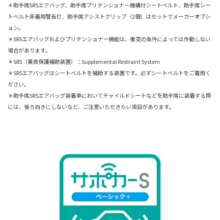
＊助手席SRSエアバッグ、助手席プリテンショナー機構付シートベルト、助手席シー
トベルト非着用警告灯、助手席アシストグリップ（2個）はセットでメーカーオプシ
ョン。
＊SRSエアバッグおよびプリテンショナー機能は、衝突の条件によっては作動しない
場合があります。
＊SRS（乗員保護補助装置）：Supplemental Restraint System
＊SRSエアバッグはシートベルトを補助する装置です。必ずシートベルトをご着用く
ださい。
＊助手席SRSエアバッグ装着車においてチャイルドシートなどを助手席に装着する際
には、後ろ向きにしないなど、ご注意いただきたい項目があります。