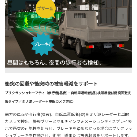
衝突の回避や衝突時の被害軽減をサポート
プリクラッシュセーフティ（歩行者[昼夜]・自転車運転者[昼] 検知機能付衝突回避支
援タイプ／ミリ波レーダー＋単眼カメラ方式）
前方の車両や歩行者(昼夜)、自転車運転者(昼)をミリ波レーダーと単眼
カメラで検出。警報ブザーとマルチインフォメーションディスプレイ表
示で衝突の可能性を知らせ、ブレーキを踏めなかった場合はプリクラッ
シュブレーキを作動させ、衝突回避または被害軽減をサポートします。