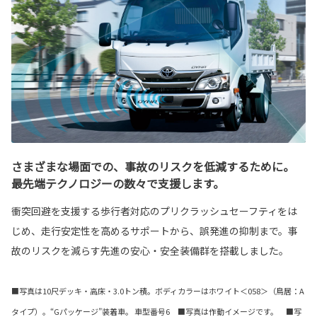
さまざまな場面での、事故のリスクを低減するために。
最先端テクノロジーの数々で支援します。
衝突回避を支援する歩行者対応のプリクラッシュセーフティをは
じめ、走行安定性を高めるサポートから、誤発進の抑制まで。事
故のリスクを減らす先進の安心・安全装備群を搭載しました。
■写真は10尺デッキ・高床・3.0トン積。ボディカラーはホワイト＜058＞（鳥居：A
タイプ）。“Gパッケージ”装着車。 車型番号6 ■写真は作動イメージです。 ■写