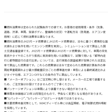
■燃料消費率は定められた試験条件での値です。お客様の使用環境・条件（気象、
道路、渋滞、車両、架装ボディ、整備等の状況）や運転方法（急発進、エアコン使
用等）に応じて燃料消費率は異なります。
■燃料消費率のJH25モード燃費値とJH15モード燃費値は、法令に基づく標準的な諸
元値および条件を用いてエンジン燃費を実測し、シミュレーション法で算出した国
土交通省審査値です。JH25モード燃費値はJH15モード燃費値に対して、車両の空気
抵抗やタイヤのころがり抵抗に実測値を用いた試験法で、試験で用いる「都市内走
行と都市間走行の走行比率」については、走行実態の調査結果が反映された法定比
率で算出した燃費値です。これらの燃費値は法令で定められた燃費値計算条件の車
両総重量範囲および最大積載量区分ごとの標準諸元値・車型による最終減速比およ
びタイヤ仕様、エアコンOFFなどの条件の下に算出しています。
■「メーカーオプション」はご注文時に申し受けます。メーカーの工場で装着する
ため、ご注文後はお受けできませんのでご了承ください。
■パッケージオプションは車両により装着できない場合があります。
■車両本体価格は’23年10月現在のもので、予告なく変更となる場合があります。
■“Gパッケージ”､“Sパッケージ”はグレード名称ではありません。
■主要燃費改善対策として、N04Cディーゼル車には高圧噴射、電子制御式燃料噴射
を採用しています。