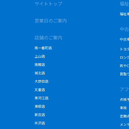
サイトトップ
福祉
福祉
営業日のご案内
中古
店舗のご案内
中古
南一番町店
トヨ
上山店
ロン
南館店
爽やC
城北店
買取
大野目店
アフ
天童店
寒河江店
点検
東根店
車検
新庄店
定期
米沢店
メン