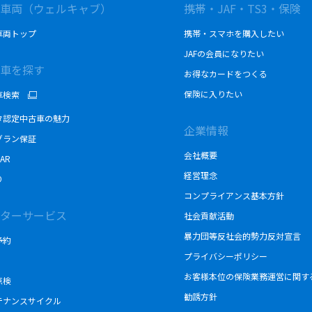
車両（ウェルキャブ）
携帯・JAF・TS3・保険
車両トップ
携帯・スマホを購入したい
JAFの会員になりたい
車を探す
お得なカードをつくる
保険に入りたい
車検索
タ認定中古車の魅力
企業情報
グラン保証
会社概要
AR
経営理念
り
コンプライアンス基本方針
ターサービス
社会貢献活動
暴力団等反社会的勢力反対宣言
予約
プライバシーポリシー
お客様本位の保険業務運営に関す
点検
勧誘方針
テナンスサイクル