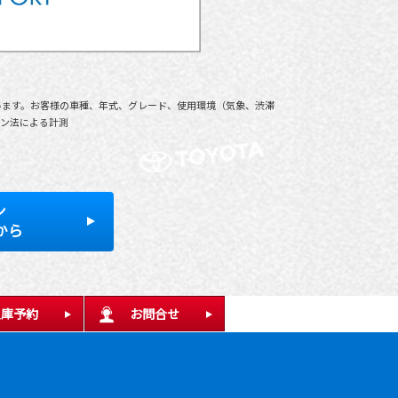
います。お客様の車種、年式、グレード、使用環境（気象、渋滞
タン法による計測
ン
から
入庫予約
お問合せ