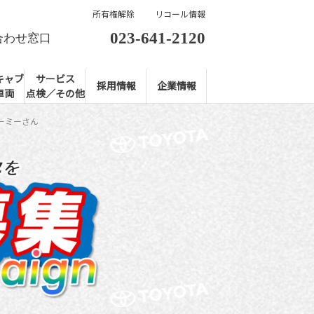
所有権解除
リコール情報
023-641-2120
合わせ窓口
キャブ
サービス
採用情報
企業情報
車両
点検／その他
ルーミーさん