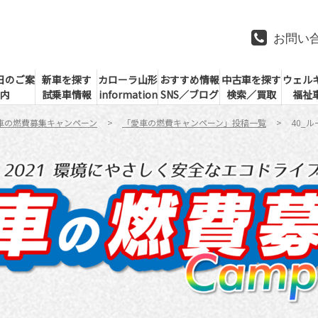
お問い
日のご案
新車を探す
カローラ山形
おすすめ情報
中古車を探す
ウェル
内
試乗車情報
information
SNS／ブログ
検索／買取
福祉
車の燃費募集キャンペーン
「愛車の燃費キャンペーン」投稿一覧
40_