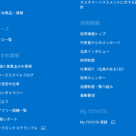
カスタマーハラスメントに対する
針
すめ商品・情報
採用情報
ース
採用情報トップ
ース一覧
代表者からのメッセージ
社員インタビュー
すめ情報
研修制度
/個人事業主のお客様
仕事紹介（社員のある1日）
リーズスマイルブログ
採用カレンダー
タ認定中古車
各種制度・取り組み
あいギャラリー
募集要項
だより
アフリー店舗一覧
My TOYOTA
体験レポート
My TOYOTA 登録
ークエンドスクランブル