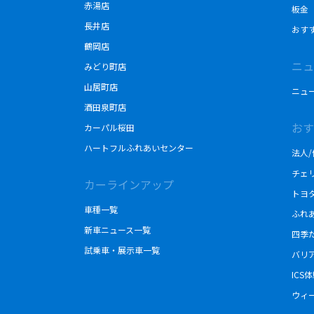
赤湯店
板金
長井店
おす
鶴岡店
ニュ
みどり町店
山居町店
ニュ
酒田泉町店
おす
カーパル桜田
ハートフルふれあいセンター
法人
チェ
カーラインアップ
トヨ
車種一覧
ふれ
新車ニュース一覧
四季
試乗車・展示車一覧
バリ
ICS
ウィ