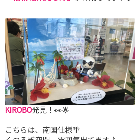
KIROBO
発見！👀🌟
こちらは、南国仕様🌴
くつろぎ空間、雰囲気出てます♪