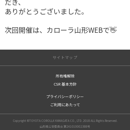
だき、
ありがとうございました。
次回開催は、カローラ山形WEBで👋
サイトマップ
所有権解除
サイトトップ
CSR 基本方針
営業日のご案内
プライバシーポリシー
店舗のご案内
ご利用にあたって
南一番町店
上山店
Copyright ©TOYOTA COROLLA YAMAGATA CO., LTD. 2018 ALL Rights Reserved.
南館店
山形県公安委員会 第241010002388号