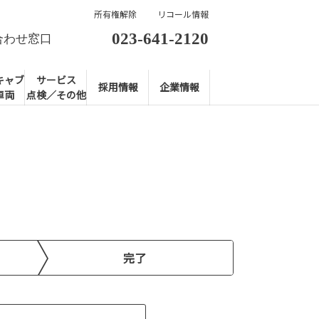
所有権解除
リコール情報
023-641-2120
合わせ窓口
キャブ
サービス
採用情報
企業情報
車両
点検／その他
完了