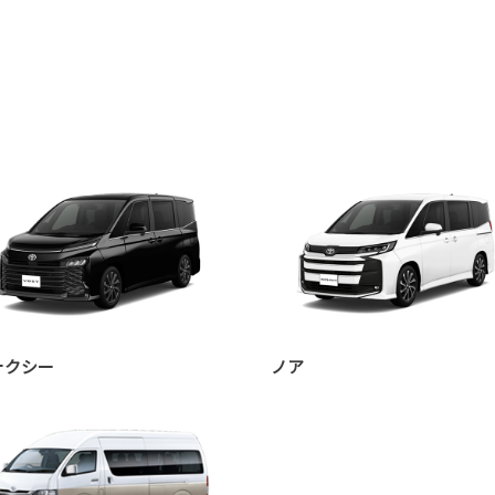
ォクシー
ノア