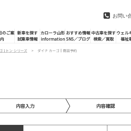
お問い
日のご案
新車を探す
カローラ山形
おすすめ情報
中古車を探す
ウェル
内
試乗車情報
information
SNS／ブログ
検索／買取
福祉
ゴ 1トン シリーズ
ダイナ カーゴ┃商談予約
内容入力
内容確認