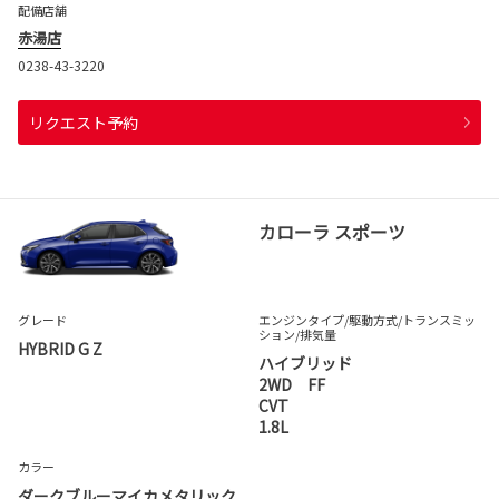
配備店舗
赤湯店
0238-43-3220
リクエスト予約
カローラ スポーツ
グレード
エンジンタイプ
/駆動方式/
トランスミッ
ション
/排気量
HYBRID G Z
ハイブリッド
2WD FF
CVT
1.8L
カラー
ダークブルーマイカメタリック