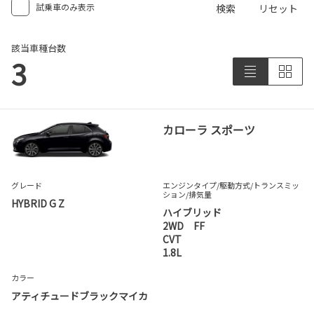
試乗車のみ表示
検索
リセット
該当車種台数
3
カローラ スポーツ
グレード
エンジンタイプ
/駆動方式/
トランスミッ
ション
/排気量
HYBRID G Z
ハイブリッド
2WD FF
CVT
1.8L
カラー
アティチュードブラックマイカ