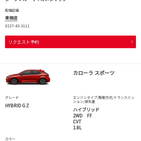
配備店舗
東根店
0237-43-3111
リクエスト予約
カローラ スポーツ
グレード
エンジンタイプ
/駆動方式/
トランスミッ
ション
/排気量
HYBRID G Z
ハイブリッド
2WD FF
CVT
1.8L
カラー