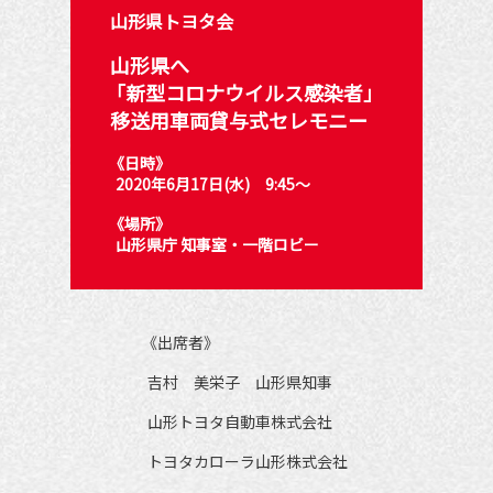
 山形県トヨタ会
 山形県へ
「新型コロナウイルス感染者」
 移送用車両貸与式セレモニー
 《日時》
   2020年6月17日(水)　9:45～
 《場所》
   山形県庁 知事室・一階ロビー
   《出席者》
　吉村　美栄子　山形県知事
　山形トヨタ自動車株式会社
　トヨタカローラ山形株式会社