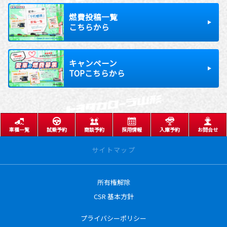
燃費投稿一覧
こちらから
キャンペーン
TOPこちらから
車種一覧
試乗予約
商談予約
採用情報
入庫予約
お問合せ
サイトマップ
所有権解除
サイトトップ
CSR 基本方針
営業日のご案内
プライバシーポリシー