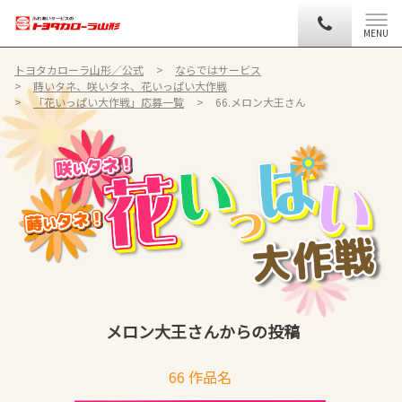
MENU
トヨタカローラ山形／公式
ならではサービス
蒔いタネ、咲いタネ、花いっぱい大作戦
「花いっぱい大作戦」応募一覧
66.メロン大王さん
メロン大王さんからの投稿
66 作品名