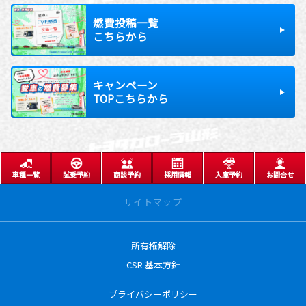
燃費投稿一覧
こちらから
キャンペーン
TOPこちらから
車種一覧
試乗予約
商談予約
採用情報
入庫予約
お問合せ
サイトマップ
所有権解除
サイトトップ
CSR 基本方針
営業日のご案内
プライバシーポリシー