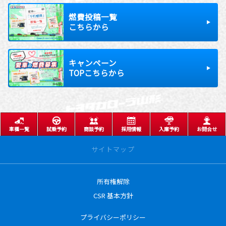
燃費投稿一覧
こちらから
キャンペーン
TOPこちらから
車種一覧
試乗予約
商談予約
採用情報
入庫予約
お問合せ
サイトマップ
所有権解除
サイトトップ
CSR 基本方針
営業日のご案内
プライバシーポリシー