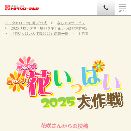
MENU
トヨタカローラ山形／公式
ならではサービス
2025「蒔いタネ！咲いタネ！花いっぱい大作戦」
「花いっぱい大作戦2025」応募一覧
9.花咲
花咲さんからの投稿