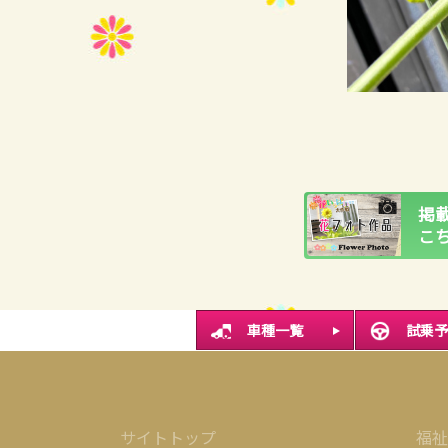
掲
こ
車種一覧
試乗予
サイトトップ
福祉