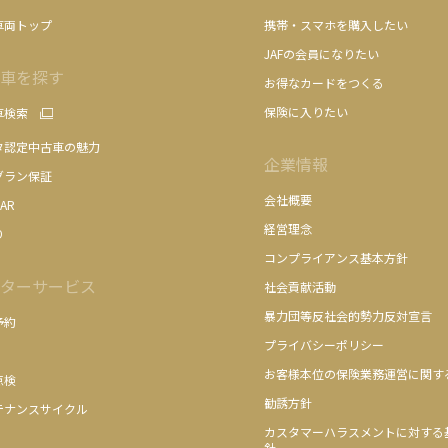
車両トップ
携帯・スマホを購入したい
JAFの会員になりたい
車を探す
お得なカードをつくる
保険に入りたい
車検索
タ認定中古車の魅力
企業情報
グラン保証
会社概要
AR
経営理念
り
コンプライアンス基本方針
ターサービス
社会貢献活動
暴力団等反社会的勢力反対宣言
予約
プライバシーポリシー
お客様本位の保険業務運営に関す
点検
勧誘方針
テナンスサイクル
カスタマーハラスメントに対する
針