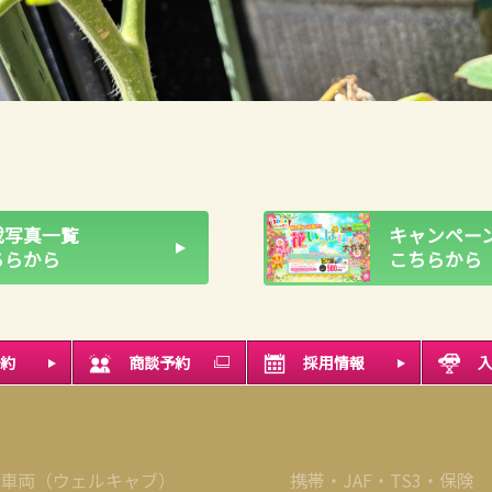
載写真一覧
キャンペーン
ちらから
こちらから
約
商談予約
採用情報
車両（ウェルキャブ）
携帯・JAF・TS3・保険