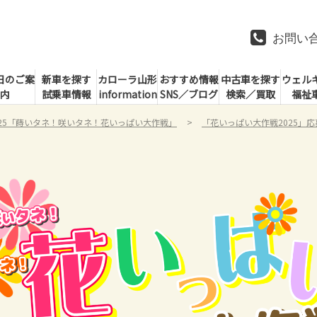
お問い
日のご案
新車を探す
カローラ山形
おすすめ情報
中古車を探す
ウェル
内
試乗車情報
information
SNS／ブログ
検索／買取
福祉
025「蒔いタネ！咲いタネ！花いっぱい大作戦」
「花いっぱい大作戦2025」