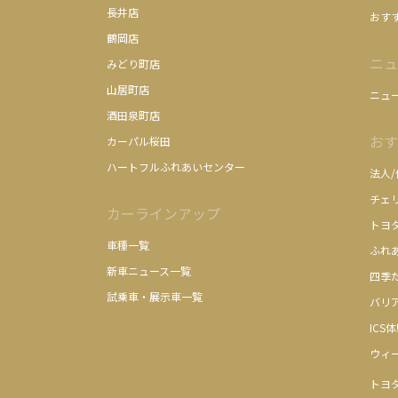
長井店
おす
鶴岡店
ニュ
みどり町店
山居町店
ニュ
酒田泉町店
おす
カーパル桜田
ハートフルふれあいセンター
法人
チェ
カーラインアップ
トヨ
車種一覧
ふれ
新車ニュース一覧
四季
試乗車・展示車一覧
バリ
ICS
ウィ
トヨ