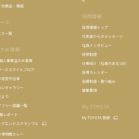
すめ商品・情報
採用情報
ース
採用情報トップ
ース一覧
代表者からのメッセージ
社員インタビュー
すめ情報
研修制度
/個人事業主のお客様
仕事紹介（社員のある1日）
リーズスマイルブログ
採用カレンダー
タ認定中古車
各種制度・取り組み
あいギャラリー
募集要項
だより
アフリー店舗一覧
My TOYOTA
体験レポート
My TOYOTA 登録
ークエンドスクランブル
タ博物館カレー