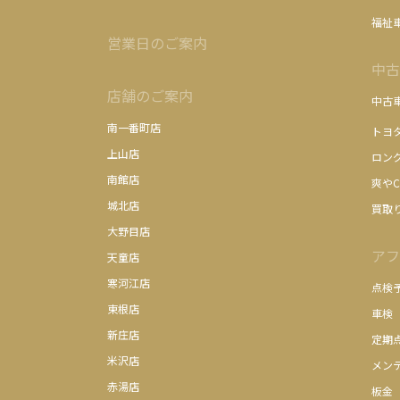
福祉
営業日のご案内
中古
店舗のご案内
中古
南一番町店
トヨ
上山店
ロン
南館店
爽やC
城北店
買取
大野目店
アフ
天童店
寒河江店
点検
東根店
車検
新庄店
定期
米沢店
メン
赤湯店
板金