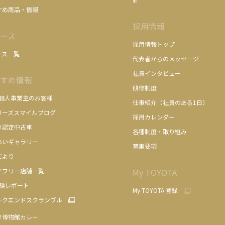
すめ商品・情報
採用情報
ース
採用情報トップ
ース一覧
代表者からのメッセージ
社員インタビュー
すめ情報
研修制度
/個人事業主のお客様
仕事紹介（社員のある1日）
リーズスマイルブログ
採用カレンダー
タ認定中古車
各種制度・取り組み
あいギャラリー
募集要項
だより
アフリー店舗一覧
My TOYOTA
体験レポート
My TOYOTA 登録
ークエンドスクランブル
タ博物館カレー