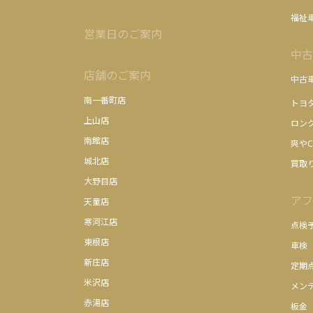
福祉
営業日のご案内
中古
店舗のご案内
中古
南一番町店
トヨ
上山店
ロン
南館店
爽やC
城北店
買取
大野目店
アフ
天童店
寒河江店
点検
東根店
車検
新庄店
定期
米沢店
メン
赤湯店
板金