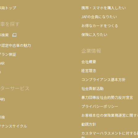
車両トップ
携帯・スマホを購入したい
JAFの会員になりたい
車を探す
お得なカードをつくる
保険に入りたい
車検索
タ認定中古車の魅力
企業情報
グラン保証
会社概要
AR
経営理念
り
コンプライアンス基本方針
ターサービス
社会貢献活動
暴力団等反社会的勢力反対宣言
予約
プライバシーポリシー
お客様本位の保険業務運営に関す
点検
勧誘方針
テナンスサイクル
カスタマーハラスメントに対する
針