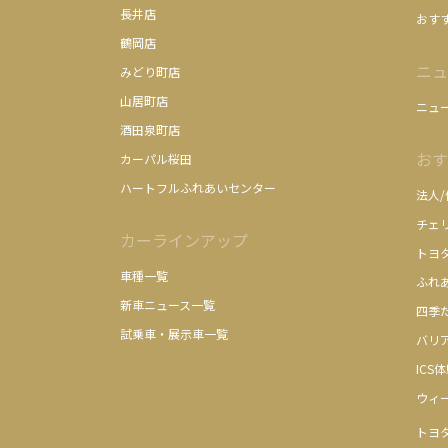
長井店
おす
鶴岡店
ニュ
みどり町店
山居町店
ニュ
酒田泉町店
おす
カーパル桜田
ハートフルふれあいセンター
法人
チェ
カーラインアップ
トヨ
車種一覧
ふれ
新車ニュース一覧
四季
試乗車・展示車一覧
バリ
ICS
ウィ
トヨ