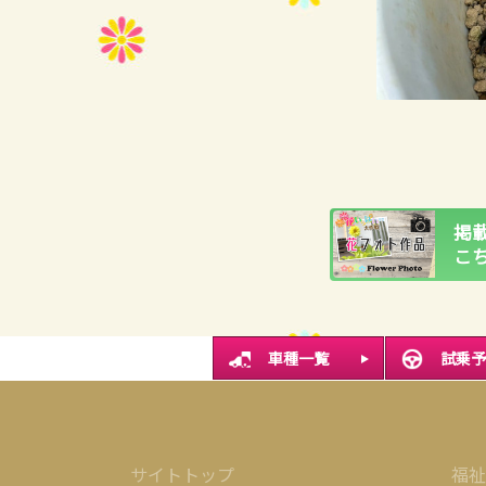
掲
こ
車種一覧
試乗予
サイトトップ
福祉