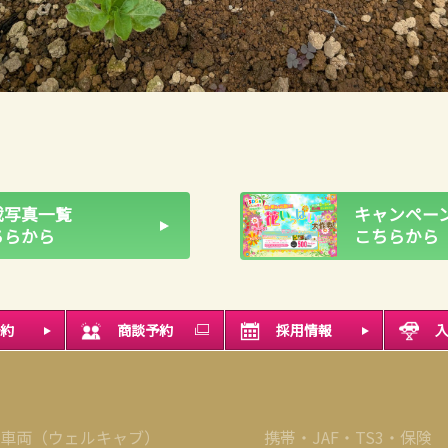
載写真一覧
キャンペーン
ちらから
こちらから
約
商談予約
採用情報
車両（ウェルキャブ）
携帯・JAF・TS3・保険