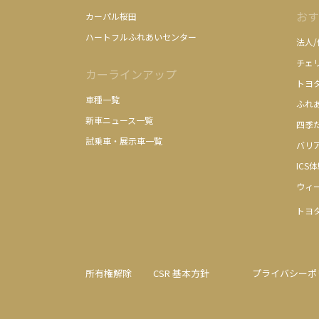
おす
カーパル桜田
ハートフルふれあいセンター
法人
チェ
カーラインアップ
トヨ
車種一覧
ふれ
新車ニュース一覧
四季
試乗車・展示車一覧
バリ
ICS
ウィ
トヨ
所有権解除
CSR 基本方針
プライバシーポ