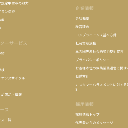
タ認定中古車の魅力
企業情報
グラン保証
会社概要
AR
経営理念
り
コンプライアンス基本方針
ターサービス
社会貢献活動
暴力団等反社会的勢力反対宣言
予約
プライバシーポリシー
お客様本位の保険業務運営に関す
点検
勧誘方針
テナンスサイクル
カスタマーハラスメントに対する
針
すめ商品・情報
採用情報
ース
採用情報トップ
ース一覧
代表者からのメッセージ