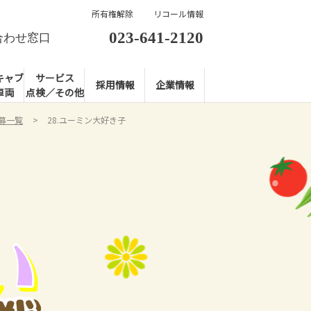
所有権解除
リコール情報
023-641-2120
合わせ窓口
キャブ
サービス
採用情報
企業情報
車両
点検／その他
応募一覧
28.ユーミン大好き子