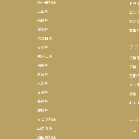
南一番町店
トヨ
上山店
ロン
南館店
爽やC
城北店
買取
大野目店
アフ
天童店
寒河江店
点検
東根店
車検
新庄店
定期
米沢店
メン
赤湯店
板金
長井店
おす
鶴岡店
ニュ
みどり町店
山居町店
ニュ
酒田泉町店