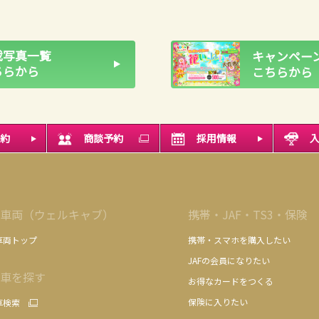
載写真一覧
キャンペーン
ちらから
こちらから
約
商談予約
採用情報
車両（ウェルキャブ）
携帯・JAF・TS3・保険
車両トップ
携帯・スマホを購入したい
JAFの会員になりたい
車を探す
お得なカードをつくる
保険に入りたい
車検索