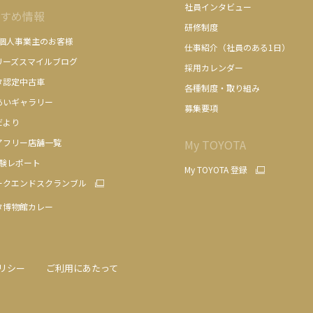
社員インタビュー
すめ情報
研修制度
/個人事業主のお客様
仕事紹介（社員のある1日）
リーズスマイルブログ
採用カレンダー
タ認定中古車
各種制度・取り組み
あいギャラリー
募集要項
だより
アフリー店舗一覧
My TOYOTA
体験レポート
My TOYOTA 登録
ークエンドスクランブル
タ博物館カレー
リシー
ご利用にあたって