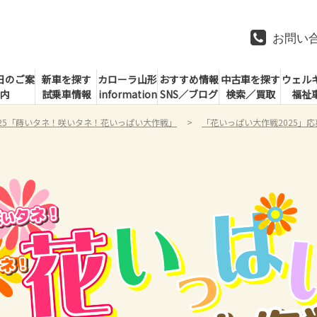
お問い
日のご案
新車を探す
カローラ山形
おすすめ情報
中古車を探す
ウェル
内
試乗車情報
information
SNS／ブログ
検索／買取
福祉
025「蒔いタネ！咲いタネ！花いっぱい大作戦」
「花いっぱい大作戦2025」