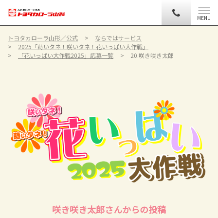
MENU
トヨタカローラ山形／公式
ならではサービス
2025「蒔いタネ！咲いタネ！花いっぱい大作戦」
「花いっぱい大作戦2025」応募一覧
20.咲き咲き太郎
咲き咲き太郎さんからの投稿