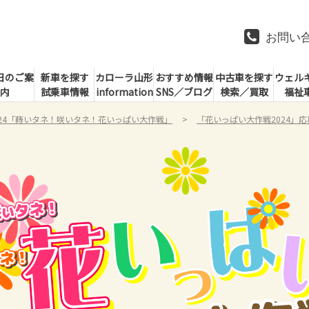
お問い
日のご案
新車を探す
カローラ山形
おすすめ情報
中古車を探す
ウェル
内
試乗車情報
information
SNS／ブログ
検索／買取
福祉
024「蒔いタネ！咲いタネ！花いっぱい大作戦」
「花いっぱい大作戦2024」