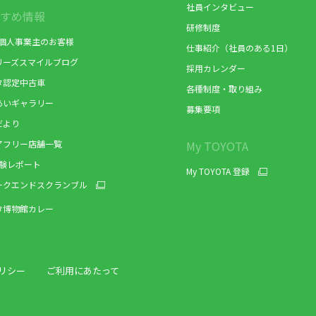
社員インタビュー
すめ情報
研修制度
/個人事業主のお客様
仕事紹介（社員のある1日）
リーズスマイルブログ
採用カレンダー
タ認定中古車
各種制度・取り組み
あいギャラリー
募集要項
だより
アフリー店舗一覧
My TOYOTA
体験レポート
My TOYOTA 登録
ークエンドスクランブル
タ博物館カレー
リシー
ご利用にあたって