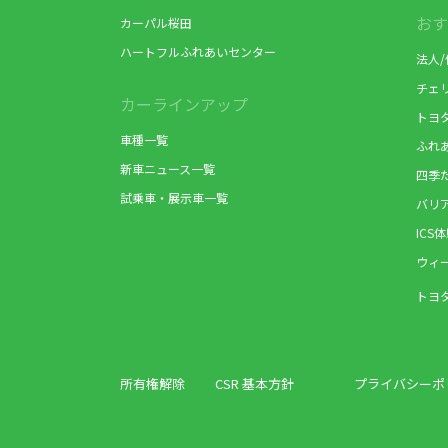
おす
カーパル桜田
ハートフルふれあいセンター
法人
チェ
カーラインアップ
トヨ
車種一覧
ふれ
新車ニュース一覧
四季
試乗車・展示車一覧
バリ
ICS
ウィ
トヨ
所有権解除
CSR 基本方針
プライバシーポ