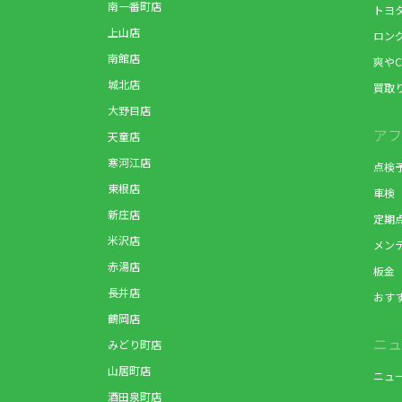
南一番町店
トヨ
上山店
ロン
南館店
爽やC
城北店
買取
大野目店
アフ
天童店
寒河江店
点検
東根店
車検
新庄店
定期
米沢店
メン
赤湯店
板金
長井店
おす
鶴岡店
ニュ
みどり町店
山居町店
ニュ
酒田泉町店