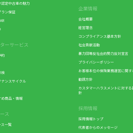
タ認定中古車の魅力
企業情報
グラン保証
会社概要
AR
経営理念
り
コンプライアンス基本方針
ターサービス
社会貢献活動
暴力団等反社会的勢力反対宣言
予約
プライバシーポリシー
お客様本位の保険業務運営に関す
点検
勧誘方針
テナンスサイクル
カスタマーハラスメントに対する
針
すめ商品・情報
採用情報
ース
採用情報トップ
ース一覧
代表者からのメッセージ