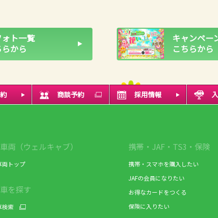
フォト一覧
キャンペーン
ちらから
こちらから
約
商談予約
採用情報
車両（ウェルキャブ）
携帯・JAF・TS3・保険
車両トップ
携帯・スマホを購入したい
JAFの会員になりたい
車を探す
お得なカードをつくる
保険に入りたい
車検索