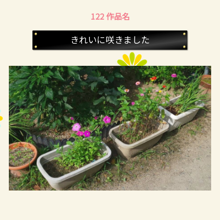
122 作品名
きれいに咲きました