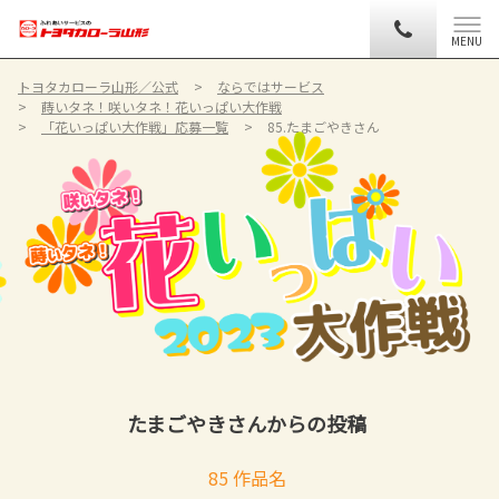
MENU
トヨタカローラ山形／公式
ならではサービス
蒔いタネ！咲いタネ！花いっぱい大作戦
「花いっぱい大作戦」応募一覧
85.たまごやきさん
たまごやきさんからの投稿
85 作品名