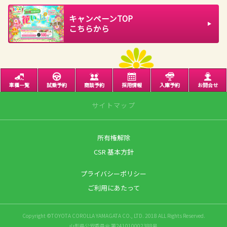
キャンペーンTOP
こちらから
車種一覧
試乗予約
商談予約
採用情報
入庫予約
お問合せ
サイトマップ
所有権解除
サイトトップ
CSR 基本方針
営業日のご案内
プライバシーポリシー
店舗のご案内
ご利用にあたって
南一番町店
上山店
Copyright ©TOYOTA COROLLA YAMAGATA CO., LTD. 2018 ALL Rights Reserved.
南館店
山形県公安委員会 第241010002388号