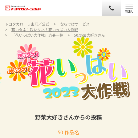
MENU
トヨタカローラ山形／公式
ならではサービス
蒔いタネ！咲いタネ！花いっぱい大作戦
「花いっぱい大作戦」応募一覧
50.野菜大好きさん
野菜大好きさんからの投稿
50 作品名