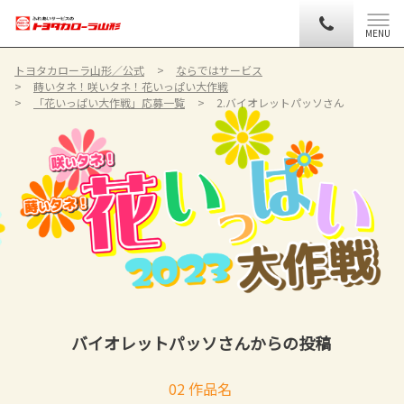
MENU
トヨタカローラ山形／公式
ならではサービス
蒔いタネ！咲いタネ！花いっぱい大作戦
「花いっぱい大作戦」応募一覧
2.バイオレットパッソさん
バイオレットパッソさんからの投稿
02 作品名