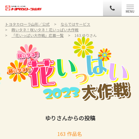
MENU
トヨタカローラ山形／公式
ならではサービス
蒔いタネ！咲いタネ！花いっぱい大作戦
「花いっぱい大作戦」応募一覧
163.ゆりさん
ゆりさんからの投稿
163 作品名