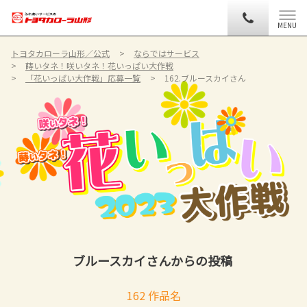
MENU
トヨタカローラ山形／公式
ならではサービス
蒔いタネ！咲いタネ！花いっぱい大作戦
「花いっぱい大作戦」応募一覧
162.ブルースカイさん
ブルースカイさんからの投稿
162 作品名