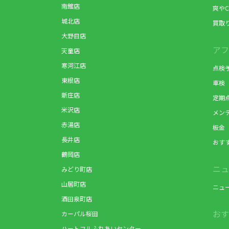
南館店
爽やC
城北店
買取
大野目店
アフ
天童店
寒河江店
点検
東根店
車検
新庄店
定期
米沢店
メン
赤湯店
板金
長井店
おす
鶴岡店
ニュ
みどり町店
山居町店
ニュ
酒田泉町店
おす
カーパル桜田
ハートフルふれあいセンター