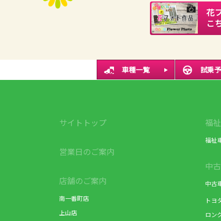
花
こ
車種一覧
試乗予
サイトトップ
福祉
福祉
営業日のご案内
中古
店舗のご案内
中古
南一番町店
トヨ
上山店
ロン