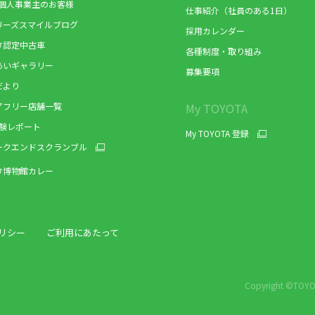
/個人事業主のお客様
仕事紹介（社員のある1日）
リーズスマイルブログ
採用カレンダー
タ認定中古車
各種制度・取り組み
あいギャラリー
募集要項
だより
アフリー店舗一覧
My TOYOTA
体験レポート
My TOYOTA 登録
ークエンドスクランブル
タ博物館カレー
リシー
ご利用にあたって
Copyright ©TOYOT