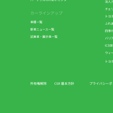
法人
チェ
カーラインアップ
トヨ
車種一覧
ふれ
新車ニュース一覧
四季
試乗車・展示車一覧
バリ
ICS
ウィ
トヨ
所有権解除
CSR 基本方針
プライバシーポ