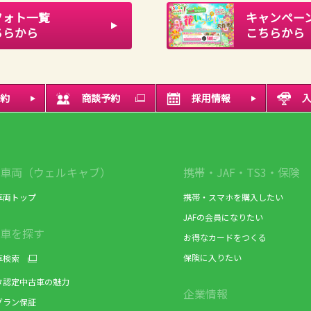
フォト一覧
キャンペーン
ちらから
こちらから
約
商談予約
採用情報
車両（ウェルキャブ）
携帯・JAF・TS3・保険
車両トップ
携帯・スマホを購入したい
JAFの会員になりたい
車を探す
お得なカードをつくる
保険に入りたい
車検索
タ認定中古車の魅力
企業情報
グラン保証