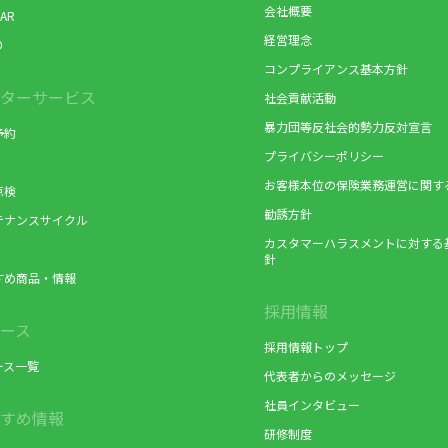
会社概要
AR
経営理念
り
コンプライアンス基本方針
ターサービス
社会貢献活動
暴力団等反社会的勢力反対宣言
予約
プライバシーポリシー
お客様本位の保険業務運営に関す
点検
勧誘方針
テナンスサイクル
カスタマーハラスメントに対する
針
すめ商品・情報
採用情報
ース
採用情報トップ
ース一覧
代表者からのメッセージ
社員インタビュー
すめ情報
研修制度