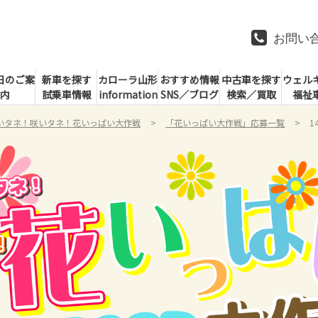
お問い
日のご案
新車を探す
カローラ山形
おすすめ情報
中古車を探す
ウェル
内
試乗車情報
information
SNS／ブログ
検索／買取
福祉
いタネ！咲いタネ！花いっぱい大作戦
「花いっぱい大作戦」応募一覧
1