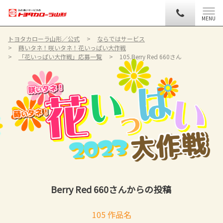
MENU
トヨタカローラ山形／公式
ならではサービス
蒔いタネ！咲いタネ！花いっぱい大作戦
「花いっぱい大作戦」応募一覧
105.Berry Red 660さん
Berry Red 660さんからの投稿
105 作品名